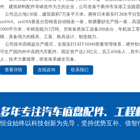
件、建筑材料配件等铸造件为主的企业，公司坐落于衢州市东港工业园霞
公司总占地130亩，建筑面积7万多平方米。拥有日本新东FCM水平分
zz416A、zz418A垂直分型铸造自动线各一条，铁膜覆砂生产线一条，
5000平方米，年铸造能力3万吨。另有各类加工设备200余台，年机加工零
模，具备强大的模具、工装、检具设计、制造能力。
公司按丰田精益生产模式，全面实行IATF16949质量管理体系，硬件
可生产国内外中高档汽车配件。固定资产达2.8亿元，员工450余人，其中
人，技术力量雄厚，研发体系健全完备。
查看详情
在线咨询
联系我们
恒业始终以科技创新为先导，坚持优势互补、借智