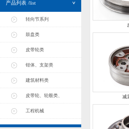
产品列表
/list
转向节系列
鼓盘类
皮带轮类
钳体、支架类
建筑材料类
皮带轮、轮毂类、
减
工程机械
冷激合金铸铁、球
铁两种材质