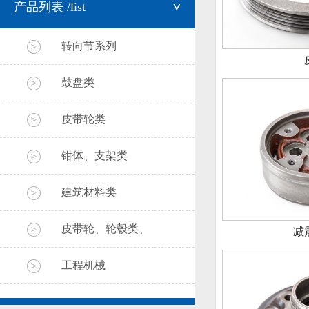
产品列表
/list
转向节系列
鼓盘类
皮带轮类
钳体、支架类
建筑材料类
皮带轮、轮毂类、
减
工程机械
冷激合金铸铁、球
铁两种材质