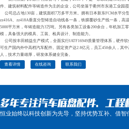
件、建筑材料配件等铸造件为主的企业，公司坐落于衢州市东港工业园霞
公司总占地130亩，建筑面积7万多平方米。拥有日本新东FCM水平分
zz416A、zz418A垂直分型铸造自动线各一条，铁膜覆砂生产线一条，
5000平方米，年铸造能力3万吨。另有各类加工设备200余台，年机加工零
模，具备强大的模具、工装、检具设计、制造能力。
公司按丰田精益生产模式，全面实行IATF16949质量管理体系，硬件
可生产国内外中高档汽车配件。固定资产达2.8亿元，员工450余人，其中
人，技术力量雄厚，研发体系健全完备。
查看详情
在线咨询
联系我们
恒业始终以科技创新为先导，坚持优势互补、借智